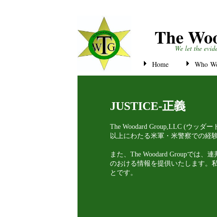
The Wo
We let the evid
Home
Who We
JUSTICE-正義
The Woodard Group,L
以上にわたる米軍・米警察での経
​また、The Woodard Gr
のおける情報を提供いたします。
とです。