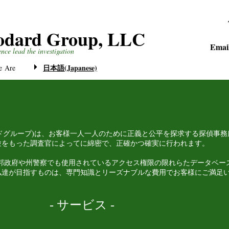
odard Group, LLC
Emai
ence lead the investigation
日本語(Japanese)
 Are
LC (ウッダードグループ)は、お客様一人一人のために正義と公平を探求する探偵
験をもった調査官によってに綿密で、正確かつ確実に行われます。
oupでは、連邦政府や州警察でも使用されているアクセス権限の限れらたデータ
私達が目指すものは、専門知識とリーズナブルな費用でお客様にご満足
- サービス -