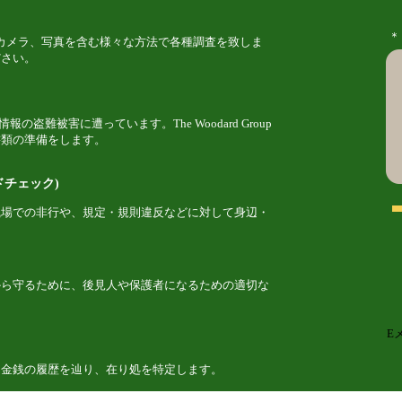
＊
では、監視カメラ、写真を含む様々な方法で各種調査を致しま
ださい。
報の盗難被害に遭っています。The Woodard Group
書類の準備をします。
チェック)
職場での非行や、規定・規則違反などに対して身辺・
から守るために、後見人や保護者になるための適切な
Eメ
、金銭の履歴を辿り、在り処を特定します。